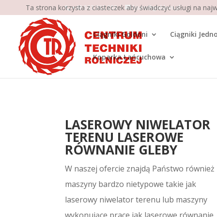
Ta strona korzysta z ciasteczek aby świadczyć usługi na naj
+48 503 062 003
biuro@goldoni.pl
Ciągniki Goldoni
Ciągniki Jedn
Koparka Łańcuchowa
LASEROWY NIWELATOR
TERENU LASEROWE
RÓWNANIE GLEBY
W naszej ofercie znajdą Państwo również
maszyny bardzo nietypowe takie jak
laserowy niwelator terenu lub maszyny
wykonujące prace jak laserowe równanie