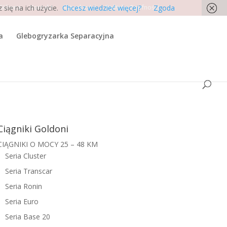
się na ich użycie.
 Główna
Kontakt
Aktualności
Chcesz wiedzieć więcej?
Polityka Poufności
Zgoda
a
Glebogryzarka Separacyjna
Ciągniki Goldoni
CIĄGNIKI O MOCY 25 – 48 KM
Seria Cluster
Seria Transcar
Seria Ronin
Seria Euro
Seria Base 20