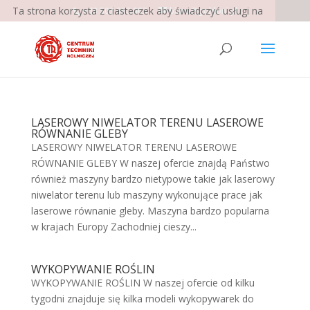
Ta strona korzysta z ciasteczek aby świadczyć usługi na
+48 503 062 003
biuro@goldoni.pl
najwyższym poziomie. Dalsze korzystanie ze strony
oznacza, że zgadzasz się na ich użycie.
Chcesz wiedzieć
więcej?
Zgoda
LASEROWY NIWELATOR TERENU LASEROWE
RÓWNANIE GLEBY
LASEROWY NIWELATOR TERENU LASEROWE
RÓWNANIE GLEBY W naszej ofercie znajdą Państwo
również maszyny bardzo nietypowe takie jak laserowy
niwelator terenu lub maszyny wykonujące prace jak
laserowe równanie gleby. Maszyna bardzo popularna
w krajach Europy Zachodniej cieszy...
WYKOPYWANIE ROŚLIN
WYKOPYWANIE ROŚLIN W naszej ofercie od kilku
tygodni znajduje się kilka modeli wykopywarek do