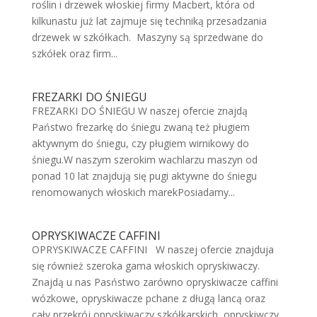
roślin i drzewek włoskiej firmy Macbert, która od
kilkunastu już lat zajmuje się techniką przesadzania
drzewek w szkółkach. Maszyny są sprzedwane do
szkółek oraz firm...
FREZARKI DO ŚNIEGU
FREZARKI DO ŚNIEGU W naszej ofercie znajdą
Państwo frezarkę do śniegu zwaną też pługiem
aktywnym do śniegu, czy pługiem wirnikowy do
śniegu.W naszym szerokim wachlarzu maszyn od
ponad 10 lat znajdują się pugi aktywne do śniegu
renomowanych włoskich marekPosiadamy...
OPRYSKIWACZE CAFFINI
OPRYSKIWACZE CAFFINI W naszej ofercie znajduja
się również szeroka gama włoskich opryskiwaczy.
Znajdą u nas Pasństwo zarówno opryskiwacze caffini
wózkowe, opryskiwacze pchane z długą lancą oraz
cały przekrój opryskiwaczy szkółkarskich, opryskiwczy