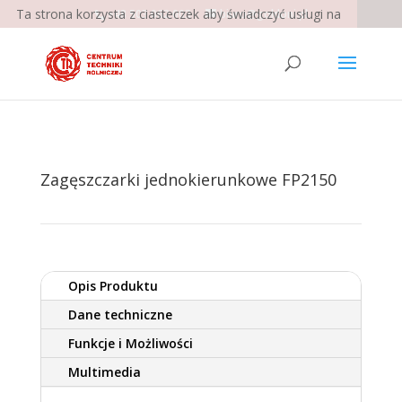
Ta strona korzysta z ciasteczek aby świadczyć usługi na
+48 503 062 003
biuro@goldoni.pl
najwyższym poziomie. Dalsze korzystanie ze strony
oznacza, że zgadzasz się na ich użycie.
Chcesz wiedzieć
więcej?
Zgoda
Zagęszczarki jednokierunkowe FP2150
Opis Produktu
Dane techniczne
Funkcje i Możliwości
Multimedia